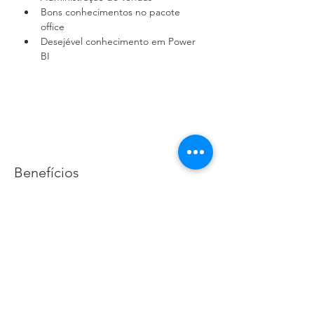
Bons conhecimentos no pacote 
office 
Desejével conhecimento em Power 
BI
Benefícios
Vale Transporte, Vale Refeição e Plano
de saúde.
Candidatar-se