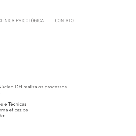
CLÍNICA PSICOLÓGICA
CONTATO
Núcleo DH realiza os processos
.
s e Técnicas
forma eficaz os
ão: