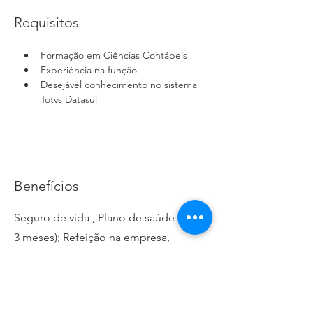
Requisitos
Formação em Ciências Contábeis
Experiência na função
Desejável conhecimento no sistema 
Totvs Datasul
Benefícios
Seguro de vida , Plano de saúde (após
3 meses); Refeição na empresa,
Convênio farmácia.
Vale-transporte, Bolsa de estudos
(após 6 meses)