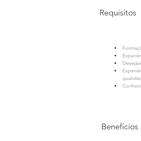
Requisitos
Formaçã
Experiê
Desejáv
Experiên
qualida
Conheci
Benefícios