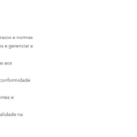
prazos e normas
s e gerenciar a
as aos
 conformidade
entes e
alidade na