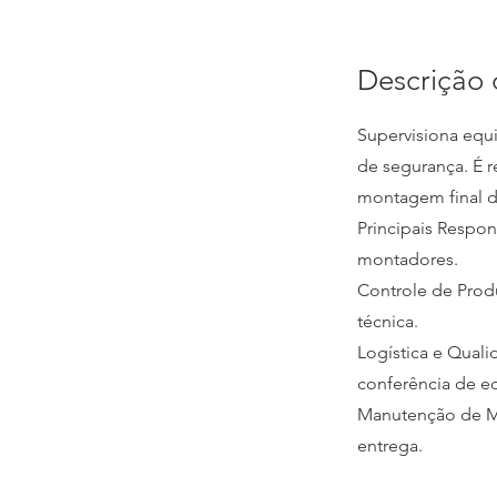
Descrição 
Supervisiona equ
de segurança. É r
montagem final d
Principais Respons
montadores.
Controle de Pro
técnica.
Logística e Qual
conferência de e
Manutenção de Me
entrega.