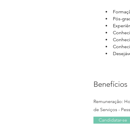
Formaçã
Pós-gra
Experiê
Conheci
Conheci
Conheci
Desejáve
Benefícios
Remuneração: Hono
de Serviços - Pess
Candidatar-se