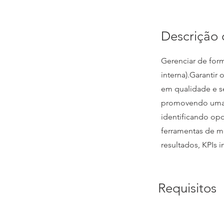
Descrição 
Gerenciar de form
interna).Garanti
em qualidade e se
promovendo uma c
identificando op
ferramentas de me
resultados, KPIs i
Requisitos