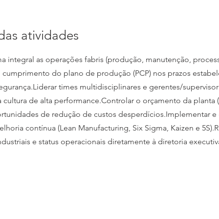
das atividades
a integral as operações fabris (produção, manutenção, process
r o cumprimento do plano de produção (PCP) nos prazos estabe
gurança.Liderar times multidisciplinares e gerentes/supervisor
ultura de alta performance.Controlar o orçamento da planta
ortunidades de redução de custos desperdícios.Implementar e 
lhoria contínua (Lean Manufacturing, Six Sigma, Kaizen e 5S).
ndustriais e status operacionais diretamente à diretoria executiv