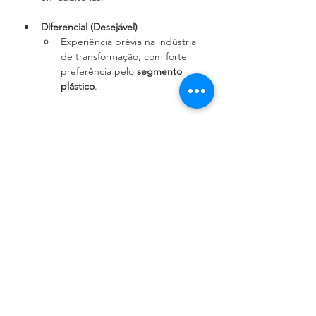
Diferencial (Desejável)
Experiência prévia na indústria 
de transformação, com forte 
preferência pelo 
segmento 
plástico
.
Benefícios
Salário à combinar. Plano de saúde,
convênio com farmácia. Vale transporte
e refeitório na empresa. Seguro de
vida.
Candidatar-se